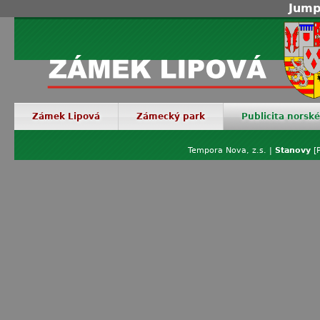
Jump
Zámek Lipová
Zámecký park
Publicita norsk
Tempora Nova, z.s. |
Stanovy
[P