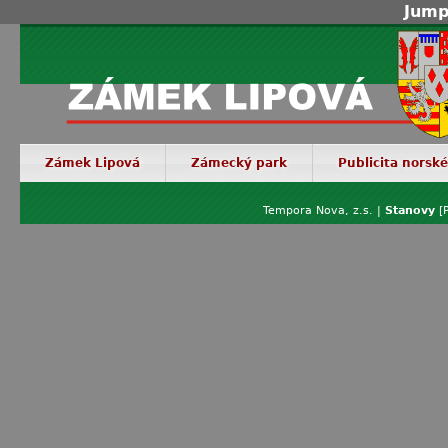
Jump
Zámek Lipová
Zámecký park
Publicita norsk
Tempora Nova, z.s. |
Stanovy
[P