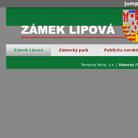
Jump
Zámek Lipová
Zámecký park
Publicita norsk
Tempora Nova, z.s. |
Stanovy
[P