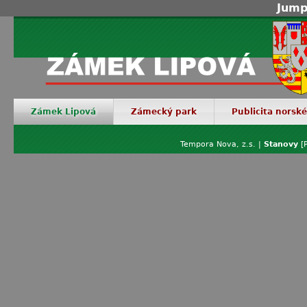
Jump
Zámek Lipová
Zámecký park
Publicita norsk
Tempora Nova, z.s. |
Stanovy
[P