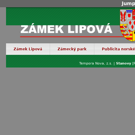
Jump
Zámek Lipová
Zámecký park
Publicita norsk
Tempora Nova, z.s. |
Stanovy
[P