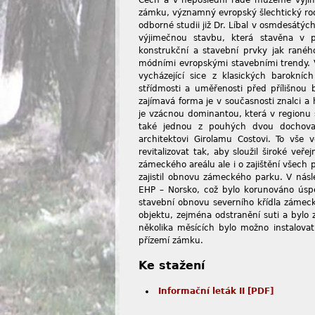
Čech a v neposlední řadě můžeme výjime
zámku, významný evropský šlechtický rod
odborné studii již Dr. Líbal v osmdesátých
výjimečnou stavbu, která stavěna v 
konstrukční a stavební prvky jak ranéh
módními evropskými stavebními trendy. 
vycházející sice z klasických barokníc
střídmosti a uměřenosti před přílišnou b
zajímavá forma je v současnosti znalci 
je vzácnou dominantou, která v regionu 
také jednou z pouhých dvou dochovan
architektovi Girolamu Costovi. To vše 
revitalizovat tak, aby sloužil široké veř
zámeckého areálu ale i o zajištění všech p
zajistil obnovu zámeckého parku. V násl
EHP – Norsko, což bylo korunováno úsp
stavební obnovu severního křídla zámec
objektu, zejména odstranění suti a bylo
několika měsících bylo možno instalova
přízemí zámku.
Ke stažení
Informační leták II [PDF]