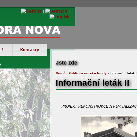
eři
Kontakty
© Via
Jste zde
s
Domů
›
Publicita norské fondy
› Informační leták I
Informační leták II
PROJEKT REKONSTRUKCE A REVITALIZA