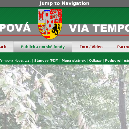
Jump to Navigation
ark
Publicita norské fondy
Foto / Video
Partn
Tempora Nova, z.s. |
Stanovy
[PDF] |
Mapa stránek
|
Odkazy
|
Podporují ná