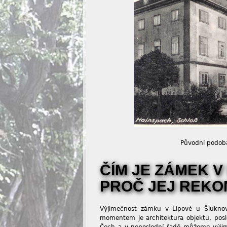
Původní podoba
ČÍM JE ZÁMEK V
PROČ JEJ REK
Výjimečnost zámku v Lipové u Šluknova
momentem je architektura objektu, poslé