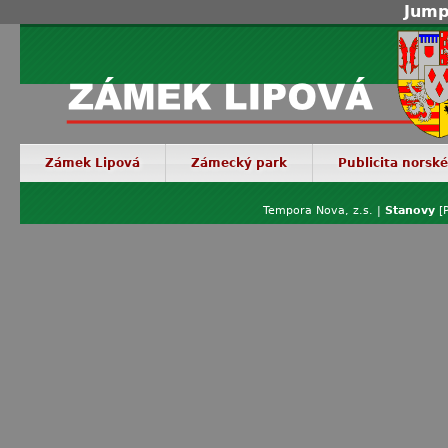
Jump
Zámek Lipová
Zámecký park
Publicita norsk
Tempora Nova, z.s. |
Stanovy
[P