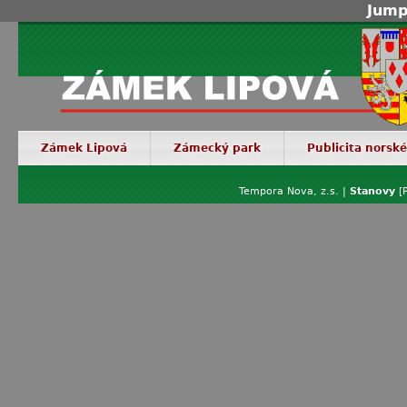
Jump
Zámek Lipová
Zámecký park
Publicita norsk
Tempora Nova, z.s. |
Stanovy
[P