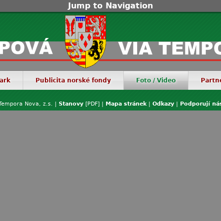
Jump to Navigation
ark
Publicita norské fondy
Foto / Video
Partn
Tempora Nova, z.s. |
Stanovy
[PDF] |
Mapa stránek
|
Odkazy
|
Podporují ná