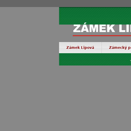
Zámek Lipová
Zámecký p