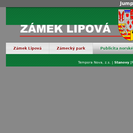
Jump
Zámek Lipová
Zámecký park
Publicita norsk
Tempora Nova, z.s. |
Stanovy
[P