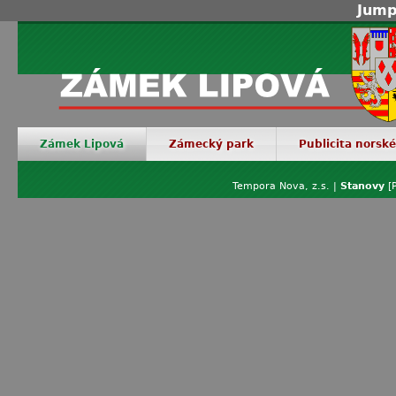
Jump
Zámek Lipová
Zámecký park
Publicita norsk
Tempora Nova, z.s. |
Stanovy
[P