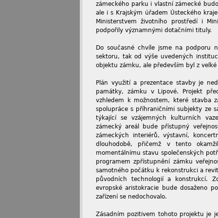
zámeckého parku i vlastní zámecké budov
ale i s Krajským úřadem Ústeckého kraj
Ministerstvem životního prostředí i Min
podpořily významnými dotačními tituly.
Do současné chvíle jsme na podporu na
sektoru, tak od výše uvedených instituc
objektu zámku, ale především byl z velké
Plán využití a prezentace stavby je ne
památky, zámku v Lipové. Projekt před
vzhledem k možnostem, které stavba z
spolupráce s příhraničními subjekty ze s
týkající se vzájemných kulturních vaz
zámecký areál bude přístupný veřejnost
zámeckých interiérů, výstavní, koncert
dlouhodobě, přičemž v tento okamžik
momentálnímu stavu společenských potřeb
programem zpřístupnění zámku veřejno
samotného počátku k rekonstrukci a revit
původních technologií a konstrukcí. Z
evropské aristokracie bude dosaženo pou
zařízení se nedochovalo.
Zásadním pozitivem tohoto projektu je 