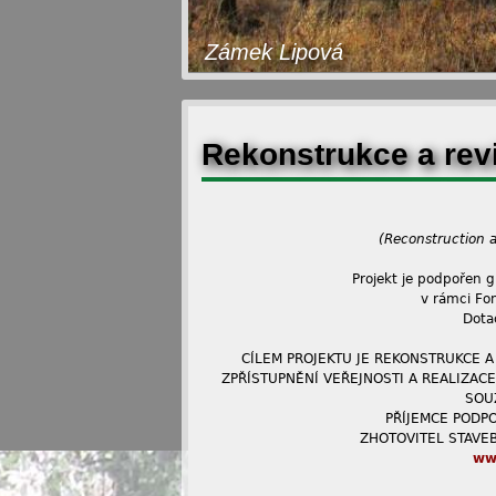
Zámek Lipová
Rekonstrukce a rev
(Reconstruction a
Projekt je podpořen 
v rámci Fo
Dota
CÍLEM PROJEKTU JE REKONSTRUKCE A
ZPŘÍSTUPNĚNÍ VEŘEJNOSTI A REALIZAC
SOUŽ
PŘÍJEMCE PODPO
ZHOTOVITEL STAVEBN
ww