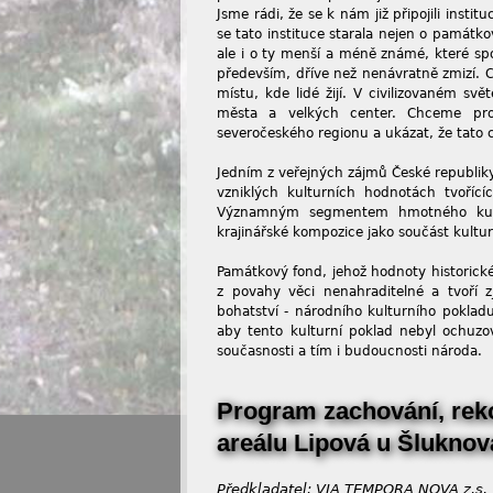
Jsme rádi, že se k nám již připojili instit
se tato instituce starala nejen o památko
ale i o ty menší a méně známé, které spol
především, dříve než nenávratně zmizí. 
místu, kde lidé žijí. V civilizovaném sv
města a velkých center. Chceme prot
severočeského regionu a ukázat, že tato c
Jedním z veřejných zájmů České republiky
vzniklých kulturních hodnotách tvořící
Významným segmentem hmotného kultur
krajinářské kompozice jako součást kultur
Památkový fond, jehož hodnoty historické,
z povahy věci nenahraditelné a tvoří z
bohatství - národního kulturního pokla
aby tento kulturní poklad nebyl ochuzo
současnosti a tím i budoucnosti národa.
Program zachování, rek
areálu Lipová u Šluknov
Předkladatel: VIA TEMPORA NOVA z.s.