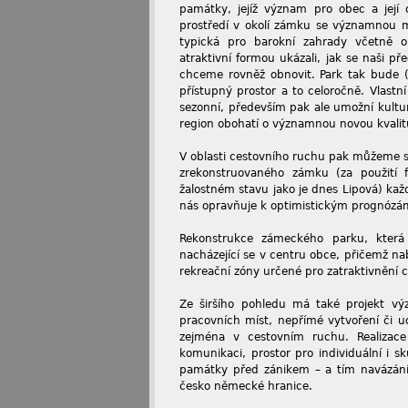
památky, jejíž význam pro obec a její o
prostředí v okolí zámku se významnou m
typická pro barokní zahrady včetně o
atraktivní formou ukázali, jak se naši př
chceme rovněž obnovit. Park tak bude (v
přístupný prostor a to celoročně. Vlastní
sezonní, především pak ale umožní kultur
region obohatí o významnou novou kvali
V oblasti cestovního ruchu pak můžeme s
zrekonstruovaného zámku (za použití 
žalostném stavu jako je dnes Lipová) ka
nás opravňuje k optimistickým prognóz
Rekonstrukce zámeckého parku, která 
nacházející se v centru obce, přičemž na
rekreační zóny určené pro zatraktivnění 
Ze širšího pohledu má také projekt vý
pracovních míst, nepřímé vytvoření či ud
zejména v cestovním ruchu. Realizace
komunikaci, prostor pro individuální i 
památky před zánikem – a tím navázání 
česko německé hranice.