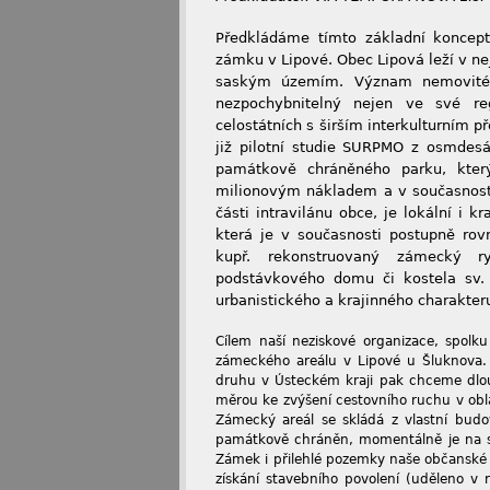
Předkládáme tímto základní koncept
zámku v Lipové. Obec Lipová leží v ne
saským územím. Význam nemovité 
nezpochybnitelný nejen ve své reg
celostátních s širším interkulturním 
již pilotní studie SURPMO z osmdesá
památkově chráněného parku, kter
milionovým nákladem a v současnosti 
části intravilánu obce, je lokální i 
která je v současnosti postupně rovn
kupř. rekonstruovaný zámecký r
podstávkového domu či kostela sv.
urbanistického a krajinného charakter
Cílem naší neziskové organizace, spolk
zámeckého areálu v Lipové u Šluknova. T
druhu v Ústeckém kraji pak chceme dlou
měrou ke zvýšení cestovního ruchu v obla
Zámecký areál se skládá z vlastní bud
památkově chráněn, momentálně je na s
Zámek i přilehlé pozemky naše občanské 
získání stavebního povolení (uděleno v 