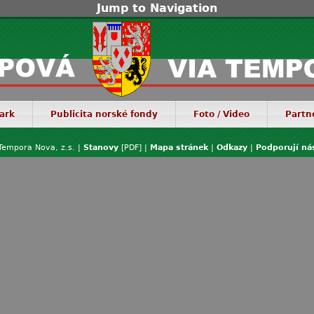
Jump to Navigation
ark
Publicita norské fondy
Foto / Video
Partn
Tempora Nova, z.s. |
Stanovy
[PDF] |
Mapa stránek
|
Odkazy
|
Podporují ná