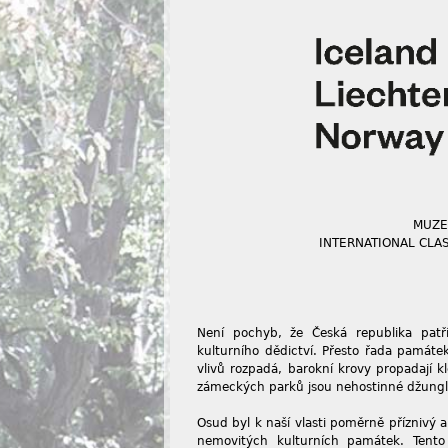
MUZE
INTERNATIONAL CLA
Není pochyb, že Česká republika pat
kulturního dědictví. Přesto řada památe
vlivů rozpadá, barokní krovy propadají 
zámeckých parků jsou nehostinné džung
Osud byl k naší vlasti poměrně příznivý 
nemovitých kulturních památek. Tent