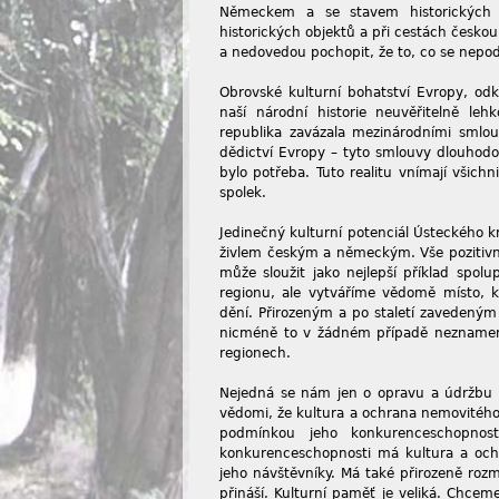
Německem a se stavem historických o
historických objektů a při cestách česko
a nedovedou pochopit, že to, co se nepod
Obrovské kulturní bohatství Evropy, od
naší národní historie neuvěřitelně l
republika zavázala mezinárodními smlo
dědictví Evropy – tyto smlouvy dlouhod
bylo potřeba. Tuto realitu vnímají všichn
spolek.
Jedinečný kulturní potenciál Ústeckého kr
živlem českým a německým. Vše pozitivn
může sloužit jako nejlepší příklad spol
regionu, ale vytváříme vědomě místo, 
dění. Přirozeným a po staletí zavedeným
nicméně to v žádném případě neznamená,
regionech.
Nejedná se nám jen o opravu a údržbu pa
vědomi, že kultura a ochrana nemovitého 
podmínkou jeho konkurenceschopnost
konkurenceschopnosti má kultura a ochr
jeho návštěvníky. Má také přirozeně roz
přináší. Kulturní paměť je veliká. Chceme