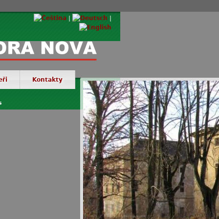
eři
Kontakty
© Via
s